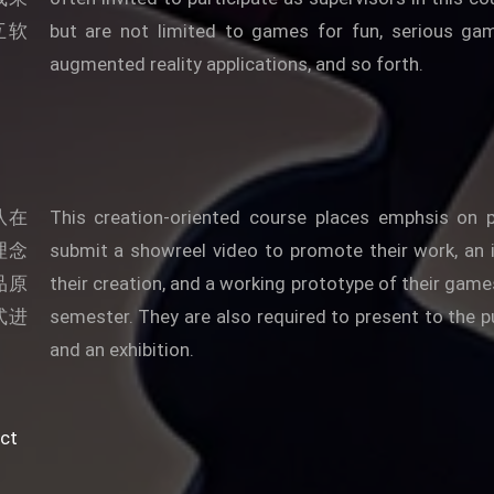
互软
but are not limited to games for fun, serious games,
augmented reality applications, and so forth.
队在
This creation-oriented course places emphsis on 
理念
submit a showreel video to promote their work, an 
品原
their creation, and a working prototype of their games
式进
semester. They are also required to present to the pu
and an exhibition.
ct