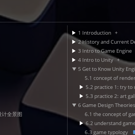
1 Introduction
2 History and Current 
3 Intro to Game Engine
4 Intro to Unity
5 Get to Know Unity Eng
5.1 concept of rend
5.2 practice 1: try t
5.3 practice 2: art gal
6 Game Design Theorie
游戏设计全景图
6.1 the concept of g
6.2 understand game
6.3 game typology