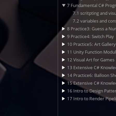
7 Fundamental C# Pro
7.1 scritpting and visu
7.2 variables and co
8 Practice3: Guess a N
9 Practice4: Switch Play
10 Practice5: Art Gallery
11 Unity Function Modu
12 Visual Art for Games
13 Extensive C# Knowle
14 Practice6: Balloon S
15 Extensive C# Knowle
16 Intro to Design Patte
17 Intro to Render Pip