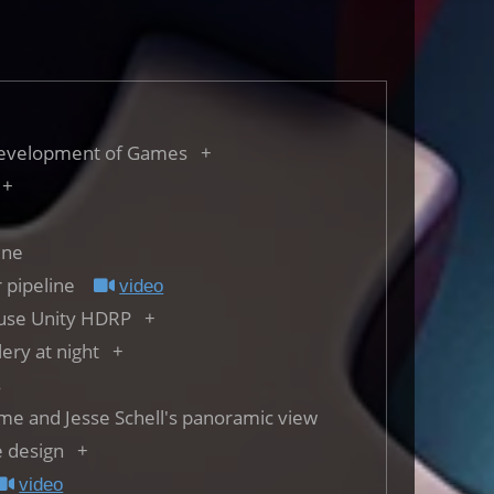
Development of Games
ine
er pipeline
video
o use Unity HDRP
lery at night
s
ame and Jesse Schell's panoramic view
 design
video