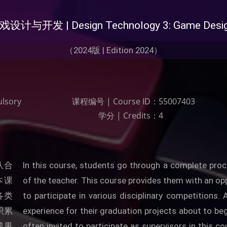
发 | Design Technology 3: Game Design 
（2024版 | Edition 2024）
lsory
课程编号 | Course ID：
55007403
学分 | Credits：
4
队合
In this course, students go through a complete pro
本课
of the teacher. This course provides them with an op
各类
to participate in various disciplinary competition
积累
experience for their graduation projects about to beg
成果
often invited to participate as supervisors in this 