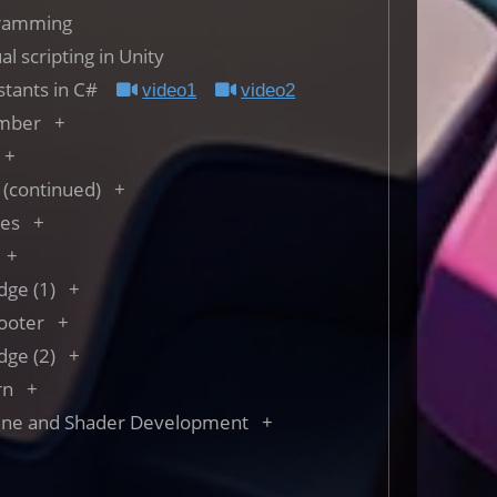
gramming
al scripting in Unity
nstants in C#
video1
video2
umber
 (continued)
les
dge (1)
hooter
dge (2)
rn
eline and Shader Development