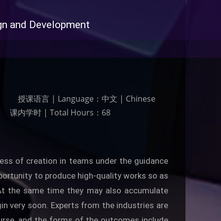
and Development
授课语言 | Language：
中文 | Chinese
课内学时 | Total Hours：
68
cess of creation in teams under the guidance
portunity to produce high-quality works so as
s. At the same time they may also accumulate
in very soon. Experts from the industries are
course, and the forms of the outcomes include